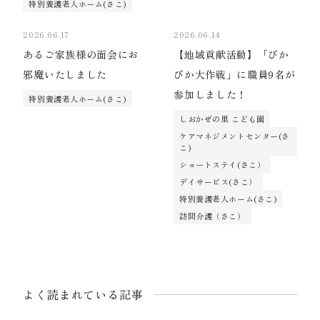
特別養護老人ホーム(さこ)
2026.06.17
2026.06.14
あるご家族様の面会にお
【地域貢献活動】「ぴか
邪魔いたしました
ぴか大作戦」に職員9名が
参加しました！
特別養護老人ホーム(さこ)
しおかぜの里 こども園
ケアマネジメントセンター(さ
こ)
ショートステイ(さこ）
デイサービス(さこ）
特別養護老人ホーム(さこ)
訪問介護（さこ）
よく読まれている記事