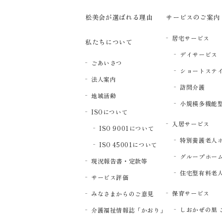
松美会が選ばれる理由
サービスのご案内
居宅サービス
私たちについて
デイサービス
ごあいさつ
ショートステ
法人案内
訪問介護
地域活動
小規模多機能
ISOについて
入居サービス
ISO 9001について
特別養護老人
ISO 45001について
グループホー
現況報告書・定款等
住宅型有料老
サービス評価
保育サービス
みなさまからのご意見
しおかぜの里 
介護福祉情報誌「かおり」