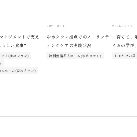
1
2026.07.31
2026.07.30
マネジメントで支え
ゆめタウン拠点でのノーリフテ
「育てて、
人らしい食事”
ィングケアの実践状況
イカの学び
テイ(ゆめタウン)
特別養護老人ホーム(ゆめタウン)
しおかぜの里
部
人ホーム(ゆめタウン)