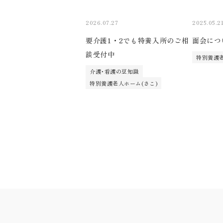
2026.07.27
2025.05.2
要介護1・2でも特養入所のご相
面会につ
談受付中
特別養護老
介護･看護の豆知識
特別養護老人ホーム(さこ)