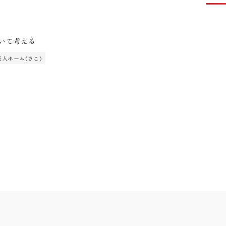
1
いて考える
人ホーム(さこ)