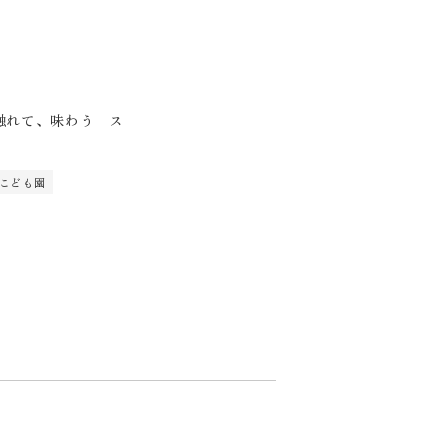
触れて、味わう ス
」
 こども園