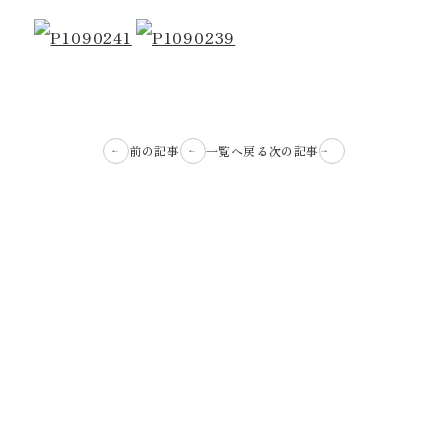
前の記事
一覧へ戻る
次の記事
2026.07.30
2026.07.23
「育てて、触れて、味わ
玉ねぎ、じゃがいもの収
う スイカの学び」
穫
しおかぜの里 こども園
しおかぜの里 こども園