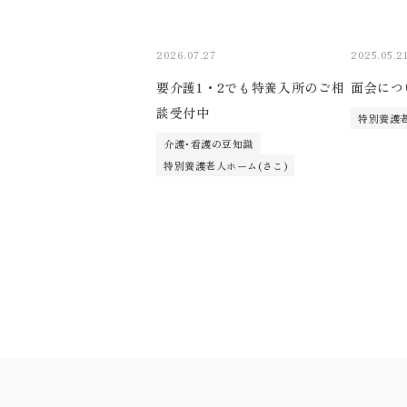
2026.07.27
2025.05.2
要介護1・2でも特養入所のご相
面会につ
談受付中
特別養護老
介護･看護の豆知識
特別養護老人ホーム(さこ)