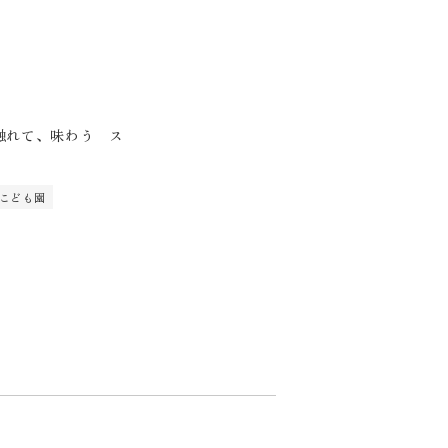
触れて、味わう ス
」
 こども園