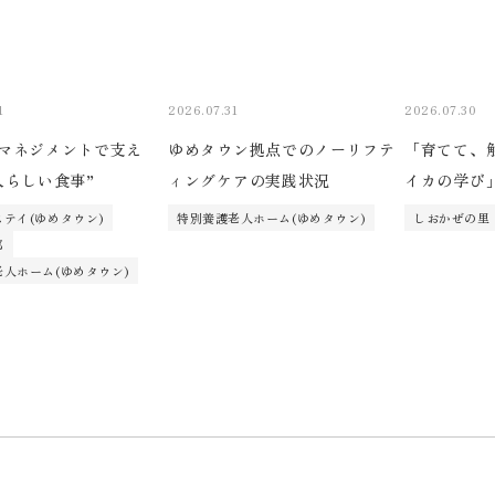
1
2026.07.31
2026.07.30
マネジメントで支え
ゆめタウン拠点でのノーリフテ
「育てて、
人らしい食事”
ィングケアの実践状況
イカの学び
テイ(ゆめタウン)
特別養護老人ホーム(ゆめタウン)
しおかぜの里
部
人ホーム(ゆめタウン)