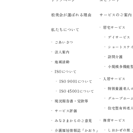
松美会が選ばれる理由
サービスのご案内
居宅サービス
私たちについて
デイサービス
ごあいさつ
ショートステ
法人案内
訪問介護
地域活動
小規模多機能
ISOについて
入居サービス
ISO 9001について
特別養護老人
ISO 45001について
グループホー
現況報告書・定款等
住宅型有料老
サービス評価
保育サービス
みなさまからのご意見
しおかぜの里 
介護福祉情報誌「かおり」