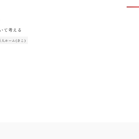
1
いて考える
人ホーム(さこ)