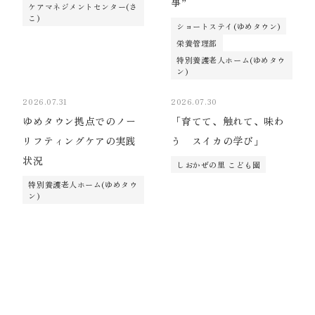
事”
ケアマネジメントセンター(さ
こ)
ショートステイ(ゆめタウン)
栄養管理部
特別養護老人ホーム(ゆめタウ
ン)
2026.07.31
2026.07.30
ゆめタウン拠点でのノー
「育てて、触れて、味わ
リフティングケアの実践
う スイカの学び」
状況
しおかぜの里 こども園
特別養護老人ホーム(ゆめタウ
ン)