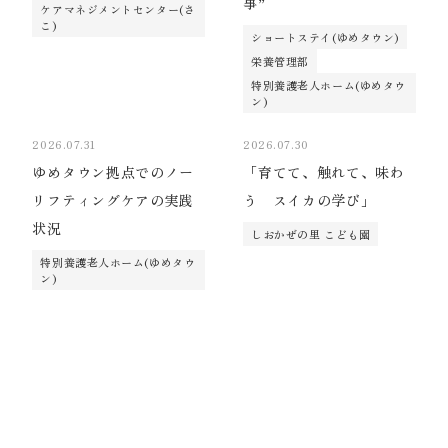
事”
ケアマネジメントセンター(さ
こ)
ショートステイ(ゆめタウン)
栄養管理部
特別養護老人ホーム(ゆめタウ
ン)
2026.07.31
2026.07.30
ゆめタウン拠点でのノー
「育てて、触れて、味わ
リフティングケアの実践
う スイカの学び」
状況
しおかぜの里 こども園
特別養護老人ホーム(ゆめタウ
ン)