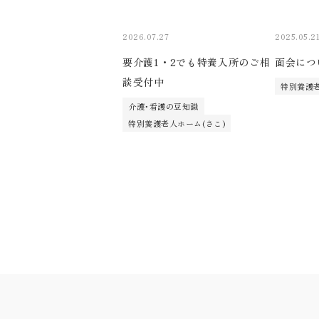
2026.07.27
2025.05.2
要介護1・2でも特養入所のご相
面会につ
談受付中
特別養護老
介護･看護の豆知識
特別養護老人ホーム(さこ)