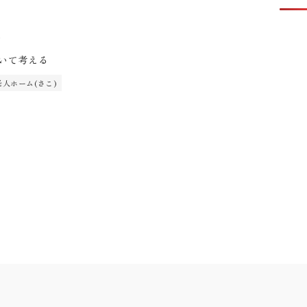
1
いて考える
人ホーム(さこ)