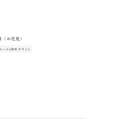
策（お花見）
ホーム(ゆめタウン)