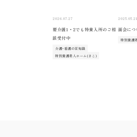
2026.07.27
2025.05.2
要介護1・2でも特養入所のご相
面会につ
談受付中
特別養護老
介護･看護の豆知識
特別養護老人ホーム(さこ)