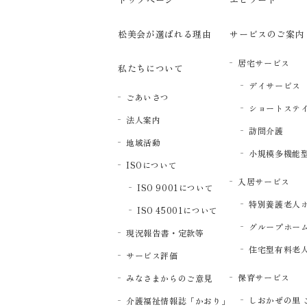
松美会が選ばれる理由
サービスのご案内
居宅サービス
私たちについて
デイサービス
ごあいさつ
ショートステ
法人案内
訪問介護
地域活動
小規模多機能
ISOについて
入居サービス
ISO 9001について
特別養護老人
ISO 45001について
グループホー
現況報告書・定款等
住宅型有料老
サービス評価
保育サービス
みなさまからのご意見
しおかぜの里 
介護福祉情報誌「かおり」