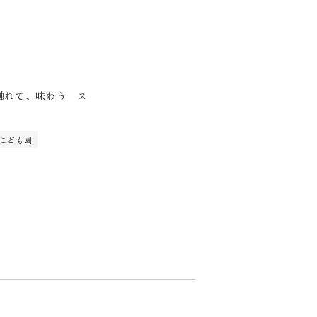
触れて、味わう ス
」
 こども園