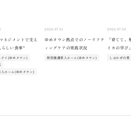
1
2026.07.31
2026.07.30
マネジメントで支え
ゆめタウン拠点でのノーリフテ
「育てて、
人らしい食事”
ィングケアの実践状況
イカの学び
テイ(ゆめタウン)
特別養護老人ホーム(ゆめタウン)
しおかぜの里
部
人ホーム(ゆめタウン)