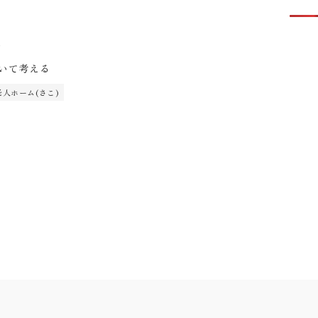
1
いて考える
人ホーム(さこ)