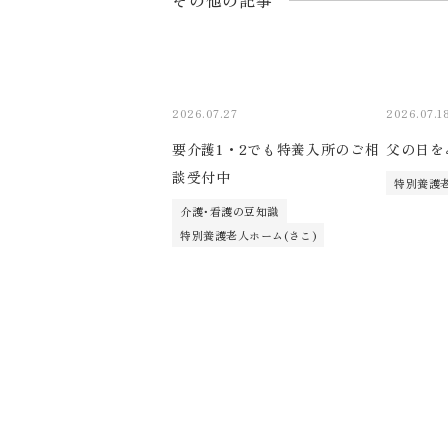
その他の記事
2026.07.27
2026.07.1
要介護1・2でも特養入所のご相
父の日を
談受付中
特別養護老
介護･看護の豆知識
特別養護老人ホーム(さこ)