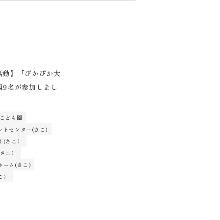
活動】「ぴかぴか大
員9名が参加しまし
 こども園
ントセンター(さこ)
イ(さこ）
(さこ）
ーム(さこ)
こ）