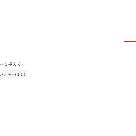
1
いて考える
人ホーム(さこ)