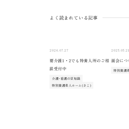
よく読まれている記事
2026.07.27
2025.05.2
要介護1・2でも特養入所のご相
面会につ
談受付中
特別養護老
介護･看護の豆知識
特別養護老人ホーム(さこ)