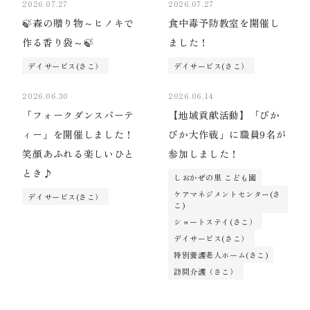
2026.07.27
2026.07.27
🍃森の贈り物～ヒノキで
食中毒予防教室を開催し
作る香り袋～🍃
ました！
デイサービス(さこ）
デイサービス(さこ）
2026.06.30
2026.06.14
「フォークダンスパーテ
【地域貢献活動】「ぴか
ィー」を開催しました！
ぴか大作戦」に職員9名が
笑顔あふれる楽しいひと
参加しました！
とき♪
しおかぜの里 こども園
ケアマネジメントセンター(さ
デイサービス(さこ）
こ)
ショートステイ(さこ）
デイサービス(さこ）
特別養護老人ホーム(さこ)
訪問介護（さこ）