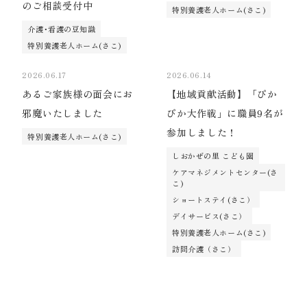
のご相談受付中
特別養護老人ホーム(さこ)
介護･看護の豆知識
特別養護老人ホーム(さこ)
2026.06.17
2026.06.14
あるご家族様の面会にお
【地域貢献活動】「ぴか
邪魔いたしました
ぴか大作戦」に職員9名が
参加しました！
特別養護老人ホーム(さこ)
しおかぜの里 こども園
ケアマネジメントセンター(さ
こ)
ショートステイ(さこ）
デイサービス(さこ）
特別養護老人ホーム(さこ)
訪問介護（さこ）