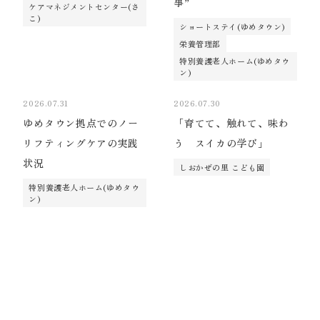
事”
ケアマネジメントセンター(さ
こ)
ショートステイ(ゆめタウン)
栄養管理部
特別養護老人ホーム(ゆめタウ
ン)
2026.07.31
2026.07.30
ゆめタウン拠点でのノー
「育てて、触れて、味わ
リフティングケアの実践
う スイカの学び」
状況
しおかぜの里 こども園
特別養護老人ホーム(ゆめタウ
ン)