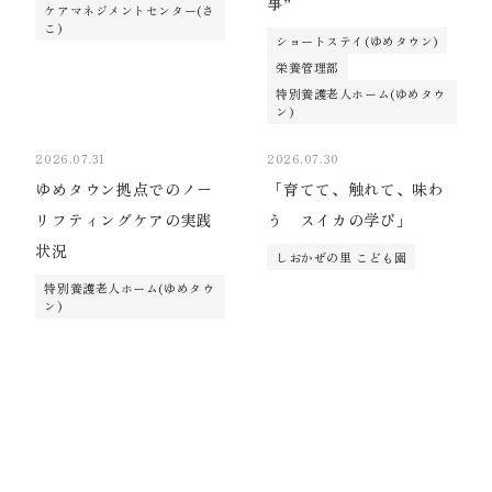
事”
ケアマネジメントセンター(さ
こ)
ショートステイ(ゆめタウン)
栄養管理部
特別養護老人ホーム(ゆめタウ
ン)
2026.07.31
2026.07.30
ゆめタウン拠点でのノー
「育てて、触れて、味わ
リフティングケアの実践
う スイカの学び」
状況
しおかぜの里 こども園
特別養護老人ホーム(ゆめタウ
ン)