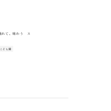
触れて、味わう ス
」
 こども園