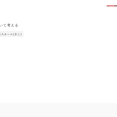
1
いて考える
人ホーム(さこ)