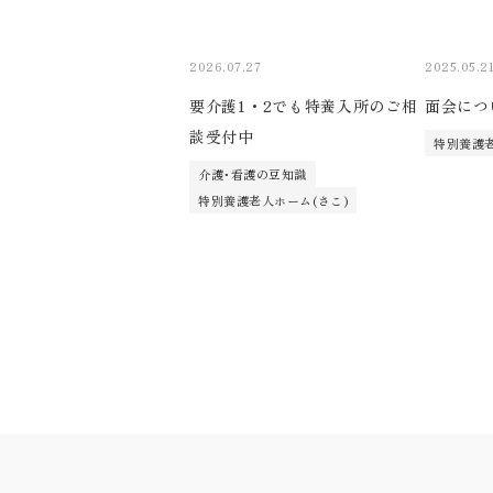
2026.07.27
2025.05.2
要介護1・2でも特養入所のご相
面会につ
談受付中
特別養護老
介護･看護の豆知識
特別養護老人ホーム(さこ)