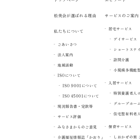
松美会が選ばれる理由
サービスのご案内
居宅サービス
私たちについて
デイサービス
ごあいさつ
ショートステ
法人案内
訪問介護
地域活動
小規模多機能
ISOについて
入居サービス
ISO 9001について
特別養護老人
ISO 45001について
グループホー
現況報告書・定款等
住宅型有料老
サービス評価
保育サービス
みなさまからのご意見
しおかぜの里 
介護福祉情報誌「かおり」