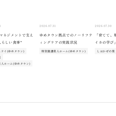
1
2026.07.31
2026.07.30
マネジメントで支え
ゆめタウン拠点でのノーリフテ
「育てて、
人らしい食事”
ィングケアの実践状況
イカの学び
テイ(ゆめタウン)
特別養護老人ホーム(ゆめタウン)
しおかぜの里
部
人ホーム(ゆめタウン)