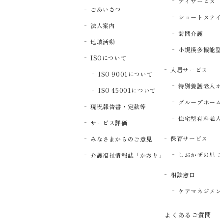
デイサービス
ごあいさつ
ショートステ
法人案内
訪問介護
地域活動
小規模多機能
ISOについて
入居サービス
ISO 9001について
特別養護老人
ISO 45001について
グループホー
現況報告書・定款等
住宅型有料老
サービス評価
保育サービス
みなさまからのご意見
しおかぜの里 
介護福祉情報誌「かおり」
相談窓口
ケアマネジメ
よくあるご質問