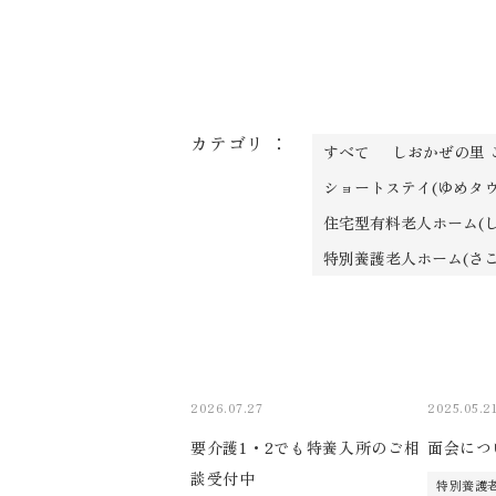
カテゴリ ：
すべて
しおかぜの里 
ショートステイ(ゆめタウ
住宅型有料老人ホーム(し
特別養護老人ホーム(さこ
2026.07.27
2025.05.2
要介護1・2でも特養入所のご相
面会につ
談受付中
特別養護老