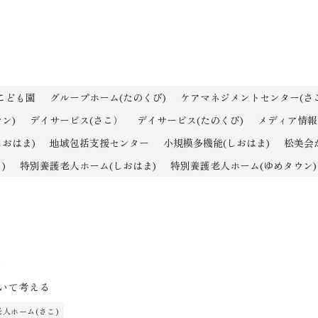
こども園
グループホーム(たのくび)
ケアマネジメントセンター(さこ
ン)
デイサービス(さこ）
デイサービス(たのくび)
メディア情報
おはま)
地域包括支援センター
小規模多機能(しおはま)
松美会
)
特別養護老人ホーム(しおはま)
特別養護老人ホーム(ゆめタウン)
1
いて考える
人ホーム(さこ)